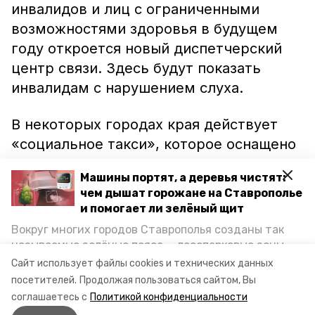
инвалидов и лиц с ограниченными
возможностями здоровья в будущем
году откроется новый диспетчерский
центр связи. Здесь будут показать
инвалидам с нарушением слуха.
В некоторых городах края действует
«социальное такси», которое оснащено
специальным оборудование для
Машины портят, а деревья чистят:
перевозки, в том числе инвалидов-
чем дышат горожане на Ставрополье
колясочников.
и помогает ли зелёный щит
Вокруг многих городов Ставрополья созданы так
Напомним, также
на Ставрополье
называемые зелёные пояса — лесопарковые зоны,
успешно реализуется проект
снижающие негативное воздействие выхлопных
Сайт использует файлы cookies и технических данных
газов на атмосферу. Справляются ли они с
«Открытый новый мир».
посетителей.
Продолжая пользоваться сайтом, Вы
постоянно растущим потоком автотранспорта и
соглашаетесь с
Политикой конфиденциальности
каким воздухом дышат жители края, узнала