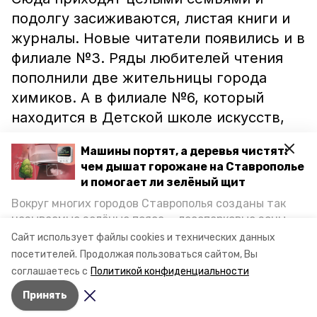
подолгу засиживаются, листая книги и
журналы. Новые читатели появились и в
филиале №3. Ряды любителей чтения
пополнили две жительницы города
химиков. А в филиале №6, который
находится в Детской школе искусств,
постоянными посетителями стали
Машины портят, а деревья чистят:
воспитанники изостудии «Акварель».
чем дышат горожане на Ставрополье
и помогает ли зелёный щит
Ранее информационный портал
Вокруг многих городов Ставрополья созданы так
Невинномысска сообщал, что
называемые зелёные пояса — лесопарковые зоны,
библиотекари сняли новые версии
снижающие негативное воздействие выхлопных
Сайт использует файлы cookies и технических данных
газов на атмосферу. Справляются ли они с
старых российских фильмов.
посетителей.
Продолжая пользоваться сайтом, Вы
постоянно растущим потоком автотранспорта и
соглашаетесь с
Политикой конфиденциальности
каким воздухом дышат жители края, узнала
Принять
корреспондент «Победы26».
Авторы:
Ольга Самсонова