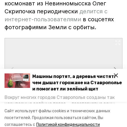
космонавт из Невинномысска Олег
Скрипочка периодически
делится с
интернет-пользователями
в соцсетях
фотографиями Земли с орбиты.
Машины портят, а деревья чистят:
чем дышат горожане на Ставрополье
и помогает ли зелёный щит
Вокруг многих городов Ставрополья созданы так
называемые зелёные пояса — лесопарковые зоны,
снижающие негативное воздействие выхлопных
Сайт использует файлы cookies и технических данных
газов на атмосферу. Справляются ли они с
посетителей.
Продолжая пользоваться сайтом, Вы
постоянно растущим потоком автотранспорта и
соглашаетесь с
Политикой конфиденциальности