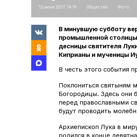
12 июня 2017, 14:19
Общество
Фото:
В минувшую субботу ве
промышленной столицы 
десницы святителя Лук
Киприаны и мученицы И
В честь этого события 
Поклониться святыням м
Богородицы. Здесь они б
перед православными св
будут проводить молебн
Архиепископ Лука в мир
родился в конце девятна