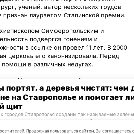
ирург, ученый, автор нескольких трудов
у признан лаураетом Сталинской премии.
архиепископом Симферопольским и
ельность подвергся гонениям и
жности в ссылке он провел 11 лет. В 2000
ая церковь его канонизировала. Перед
 помощи в различных недугах.
ортал Невинномысска сообщал что
 портят, а деревья чистят: чем
оклониться святым мощам
апостола
не на Ставрополье и помогает л
ая Чудотворца, целителя Пантелеймона,
ванного и святого Спиридона
й щит
их городов Ставрополья созданы так называемые зелёны
е зоны, снижающие негативное воздействие выхлопных 
Справляются ли они с постоянно растущим потоком авт
посетителей.
Продолжая пользоваться сайтом, Вы соглашаетесь 