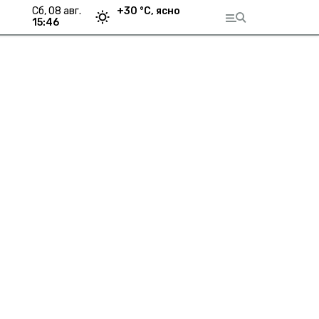
сб, 08 авг.
+
30
°С,
ясно
15:46