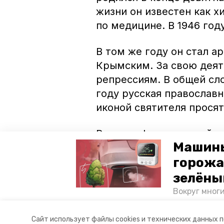
жизни он известен как х
по медицине. В 1946 год
В том же году он стал 
Крымским. За свою деят
репрессиям. В общей сло
году русская православн
иконой святителя просят
Ранее инфрмационный п
Машины
ставропольцы смогли п
горожа
Петра, святителя Никол
апостола Андрея Первоз
зелёны
Тримифунтского.
Вокруг мног
лесопарковы
атмосферу. 
Авторы:
Ольга Самсонова
Сайт использует файлы cookies и технических данных 