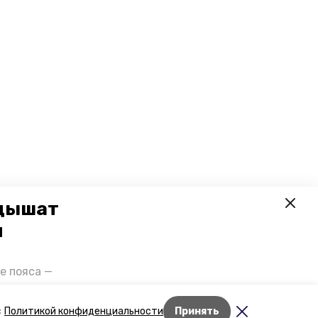
 дышат
и
е пояса —
газов на
отранспорта
Лента новостей
с
Политикой конфиденциальности
Принять