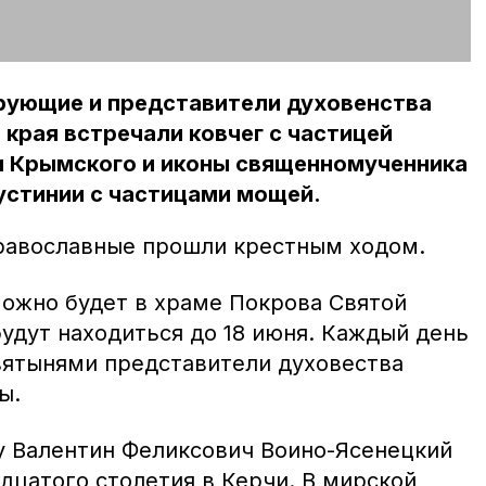
рующие и представители духовенства
края встречали ковчег с частицей
и Крымского и иконы священномученника
устинии с частицами мощей.
православные прошли крестным ходом.
ожно будет в храме Покрова Святой
удут находиться до 18 июня. Каждый день
ятынями представители духовества
ы.
у Валентин Феликсович Воино-Ясенецкий
дцатого столетия в Керчи. В мирской