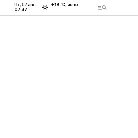
пт, 07 авг.
+
18
°С,
ясно
07:37