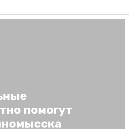
ьные
тно помогут
нномысска