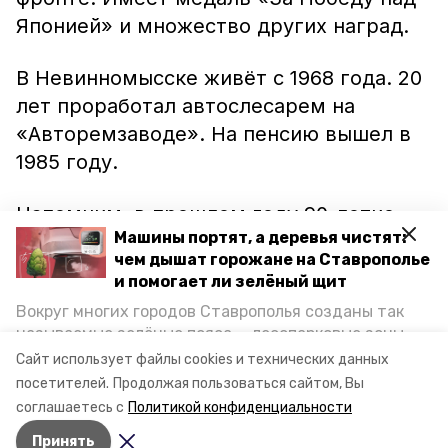
Японией» и множество других наград.
В Невинномысске живёт с 1968 года. 20
лет проработал автослесарем на
«Авторемзаводе». На пенсию вышел в
1985 году.
Напомним, в прошлом году 90-летие
Машины портят, а деревья чистят:
отметил другой житель
чем дышат горожане на Ставрополье
Невинномысска
. Александр Шипулин
и помогает ли зелёный щит
родился в станице Калиновской
Вокруг многих городов Ставрополья созданы так
Новоселицкого района. Во время войны
называемые зелёные пояса — лесопарковые зоны,
служил автоматчиком в строительном
снижающие негативное воздействие выхлопных
Сайт использует файлы cookies и технических данных
газов на атмосферу. Справляются ли они с
полку города Гори в Грузии.
посетителей.
Продолжая пользоваться сайтом, Вы
постоянно растущим потоком автотранспорта и
соглашаетесь с
Политикой конфиденциальности
каким воздухом дышат жители края, узнала
Принять
корреспондент «Победы26».
Авторы:
Елена Татаринова