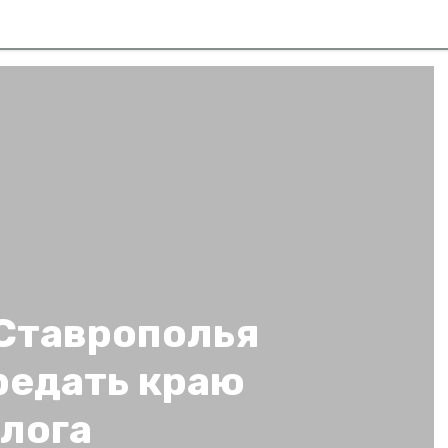
Ставрополья
редать краю
лога