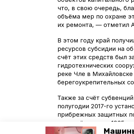
что, в свою очередь, бл
объёма мер по охране эт
их ремонта, — отметил 
В этом году край получи
ресурсов субсидии на об
счёт этих средств был 
гидротехнических соору
реке Чле в Михайловске
берегоукрепительных со
Также за счёт субвенци
полугодии 2017-го уста
прибрежных защитных по
протяжённостью 1965 ки
Машины
водных ресурсов направ