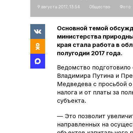
9 августа 2017, 13:54
Общество
Фото:
Основной темой обсужд
министерства природны
края стала работа в об
полугодии 2017 года.
Ведомство подготовило 
Владимира Путина и Пр
Медведева с просьбой о
налога и от платы за по
субъекта.
— Это позволит увеличи
направленных на осущес
объектов капитального 