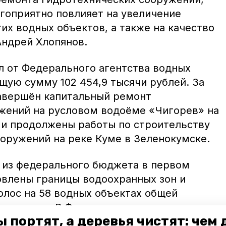
агоприятно повлияет на увеличение
их водных объектов, а также на качество
Андрей Хлопянов.
л от Федерального агентства водных
щую сумму 102 454,9 тысячи рублей. За
завершён капитальный ремонт
жений на русловом водоёме «Чигорев» на
 и продолжены работы по строительству
оружений на реке Куме в Зеленокумске.
й из федерального бюджета в первом
новлены границы водоохранных зон и
лос на 58 водных объектах общей
лометров. В Федеральное агентство
 портят, а деревья чистят: чем
лена заявка на дополнительной