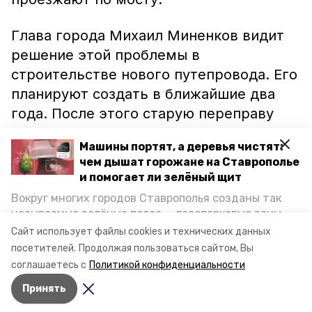
Глава города Михаил Миненков видит
решение этой проблемы в
строительстве нового путепровода. Его
планируют создать в ближайшие два
года. После этого старую переправу
закроют на реконструкцию. Все работы
Машины портят, а деревья чистят:
планируют завершить к 2020 году.
чем дышат горожане на Ставрополье
и помогает ли зелёный щит
Ранее информационный портал
Вокруг многих городов Ставрополья созданы так
Невинномысска сообщал, что в двух
называемые зелёные пояса — лесопарковые зоны,
школах Кочубеевского района
открыли
снижающие негативное воздействие выхлопных
Сайт использует файлы cookies и технических данных
газов на атмосферу. Справляются ли они с
новые спортивные залы.
посетителей.
Продолжая пользоваться сайтом, Вы
постоянно растущим потоком автотранспорта и
соглашаетесь с
Политикой конфиденциальности
каким воздухом дышат жители края, узнала
Принять
корреспондент «Победы26».
Авторы:
Ольга Самсонова