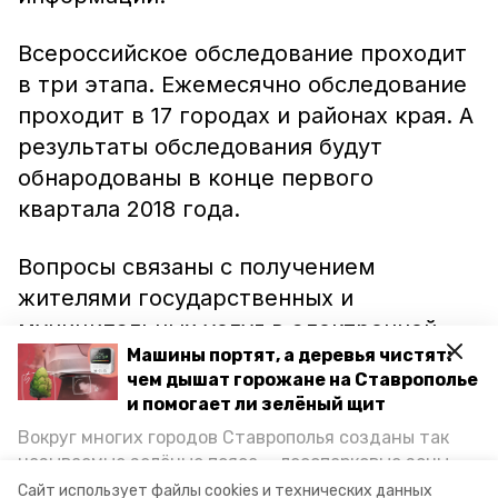
Всероссийское обследование проходит
в три этапа. Ежемесячно обследование
проходит в 17 городах и районах края. А
результаты обследования будут
обнародованы в конце первого
квартала 2018 года.
Вопросы связаны с получением
жителями государственных и
муниципальных услуг в электронной
Машины портят, а деревья чистят:
форме с помощью портала «Госуслуги».
чем дышат горожане на Ставрополье
Также исследование выявит степень
и помогает ли зелёный щит
проникновения Интернета в личную и
Вокруг многих городов Ставрополья созданы так
профессиональную жизнь населения, а
называемые зелёные пояса — лесопарковые зоны,
также использование жителями средств
снижающие негативное воздействие выхлопных
Сайт использует файлы cookies и технических данных