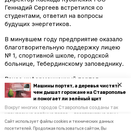
Геннадий Сергеев встретился со
студентами, ответил на вопросы
будущих энергетиков.
В минувшем году предприятие оказало
благотворительную поддержку лицею
№ 1, спортивной школе, городской
больнице, Тебердинскому заповеднику.
Ранее информационный портал
Машины портят, а деревья чистят:
Невинномысска сообщал, что ребята из
чем дышат горожане на Ставрополье
малообеспеченных семей
смогли
и помогает ли зелёный щит
увидеть горы
. Инициаторами
Вокруг многих городов Ставрополья созданы так
благотворительной акции «С нами ярче
называемые зелёные пояса — лесопарковые зоны,
и светлее» стали сотрудники Каскада
снижающие негативное воздействие выхлопных
Сайт использует файлы cookies и технических данных
газов на атмосферу. Справляются ли они с
Кубанских ГЭС.
посетителей.
Продолжая пользоваться сайтом, Вы