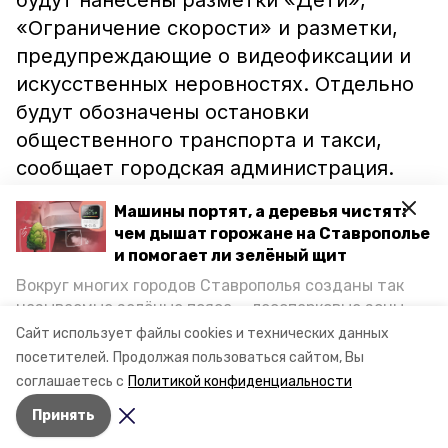
будут нанесены разметки «Дети»,
«Ограничение скорости» и разметки,
предупреждающие о видеофиксации и
искусственных неровностях. Отдельно
будут обозначены остановки
общественного транспорта и такси,
сообщает городская администрация.
Машины портят, а деревья чистят:
Кроме этого, горизонтальную
чем дышат горожане на Ставрополье
дорожную разметку нанесут на 41 улице
и помогает ли зелёный щит
Невинномысска.
Вокруг многих городов Ставрополья созданы так
называемые зелёные пояса — лесопарковые зоны,
Напомним, в преддверии купального
снижающие негативное воздействие выхлопных
Сайт использует файлы cookies и технических данных
газов на атмосферу. Справляются ли они с
сезона в городе
отремонтировали пирс
.
посетителей.
Продолжая пользоваться сайтом, Вы
постоянно растущим потоком автотранспорта и
соглашаетесь с
Политикой конфиденциальности
каким воздухом дышат жители края, узнала
Принять
корреспондент «Победы26».
Авторы:
Анастасия Бурдыга