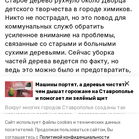
Старое дерево рухнуло около Дворца
детского творчества в городе химиков.
Никто не пострадал, но это повод для
коммунальных служб обратить
усиленное внимание на проблемы,
связанные со старыми и больными
сухими деревьями. Сейчас уборка
частей дерева ведется по факту, но
ведь это можно было и предотвратить,
своевременно спилив его.
Машины портят, а деревья чистят:
чем дышат горожане на Ставрополье
Напоминаем, ранее информпортал
и помогает ли зелёный щит
Невинномысска
сообщал
о том, что на
Вокруг многих городов Ставрополья созданы так
Ставрополье еще десять молодых
называемые зелёные пояса — лесопарковые зоны,
семей получили жилищные
снижающие негативное воздействие выхлопных
Сайт использует файлы cookies и технических данных
газов на атмосферу. Справляются ли они с
сертификаты.
посетителей.
Продолжая пользоваться сайтом, Вы
постоянно растущим потоком автотранспорта и
соглашаетесь с
Политикой конфиденциальности