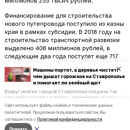
миллионов 255 тысяч рублей.
Финансирование для строительства
нового путепровода поступило из казны
края в рамках субсидии. В 2018 году на
строительство транспортной развязки
выделено 408 миллионов рублей, в
следующие два года поступят еще 717
миллионов рублей и 576 миллионов
Машины портят, а деревья чистят:
рублей соответственно.
чем дышат горожане на Ставрополье
и помогает ли зелёный щит
Напоминаем, ранее информпортал
Вокруг многих городов Ставрополья созданы так
Невинномысска
сообщал
об увеличении
называемые зелёные пояса — лесопарковые зоны,
бюджета Ставропольского края за счет
снижающие негативное воздействие выхлопных
Сайт использует файлы cookies и технических данных
газов на атмосферу. Справляются ли они с
доходов.
посетителей.
Продолжая пользоваться сайтом, Вы
постоянно растущим потоком автотранспорта и
соглашаетесь с
Политикой конфиденциальности
каким воздухом дышат жители края, узнала
Принять
корреспондент «Победы26».