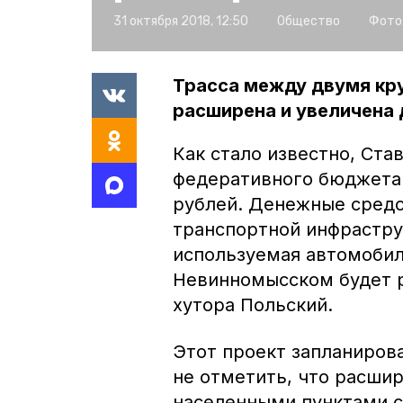
31 октября 2018, 12:50
Общество
Фото
Трасса между двумя кр
расширена и увеличена 
Как стало известно, Ста
федеративного бюджета
рублей. Денежные средс
транспортной инфрастру
используемая автомоби
Невинномысском будет р
хутора Польский.
Этот проект запланирова
не отметить, что расши
населенными пунктами с