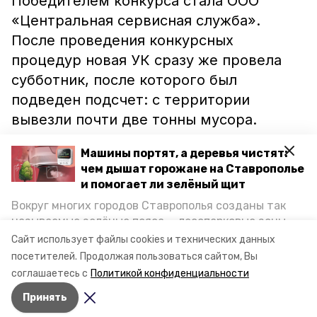
Победителем конкурса стала ООО
«Центральная сервисная служба».
После проведения конкурсных
процедур новая УК сразу же провела
субботник, после которого был
подведен подсчет: с территории
вывезли почти две тонны мусора.
Далее УК предстоит решить и другие
Машины портят, а деревья чистят:
проблемы жильцов.
чем дышат горожане на Ставрополье
и помогает ли зелёный щит
Ранее информпортал Невинномысска
Вокруг многих городов Ставрополья созданы так
сообщал
о 13 иностранцах, фиктивно
называемые зелёные пояса — лесопарковые зоны,
прописанных в квартире местной
снижающие негативное воздействие выхлопных
Сайт использует файлы cookies и технических данных
газов на атмосферу. Справляются ли они с
жительницы.
посетителей.
Продолжая пользоваться сайтом, Вы
постоянно растущим потоком автотранспорта и
соглашаетесь с
Политикой конфиденциальности
каким воздухом дышат жители края, узнала
Принять
корреспондент «Победы26».
Авторы:
Наталья Саенко