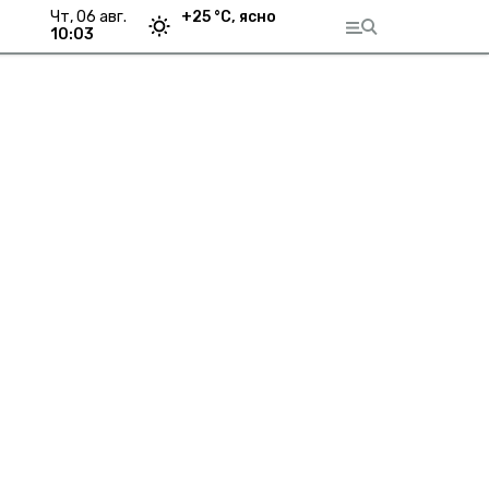
чт, 06 авг.
+
25
°С,
ясно
10:03