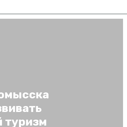
омысска
звивать
 туризм