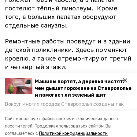
постелют тёплый линолеум. Кроме
того, в больших палатах оборудуют
отдельные санузлы.
Ремонтные работы проведут и в здании
детской поликлиники. Здесь поменяют
кровлю, а также отремонтируют третий
и четвёртый этажи.
Машины портят, а деревья чистят:
Напомним, ранее в детской больнице
чем дышат горожане на Ставрополье
Невинномысска
поставили
ЛОР-комбайн
и помогает ли зелёный щит
за два миллиона рублей. Приобрести
Вокруг многих городов Ставрополья созданы так
это оборудование, а также аппарат УЗИ
называемые зелёные пояса — лесопарковые зоны,
экспертного класса и рентген-комплекс
снижающие негативное воздействие выхлопных
Сайт использует файлы cookies и технических данных
газов на атмосферу. Справляются ли они с
позволили федеральные субвенции.
посетителей.
Продолжая пользоваться сайтом, Вы
постоянно растущим потоком автотранспорта и
соглашаетесь с
Политикой конфиденциальности