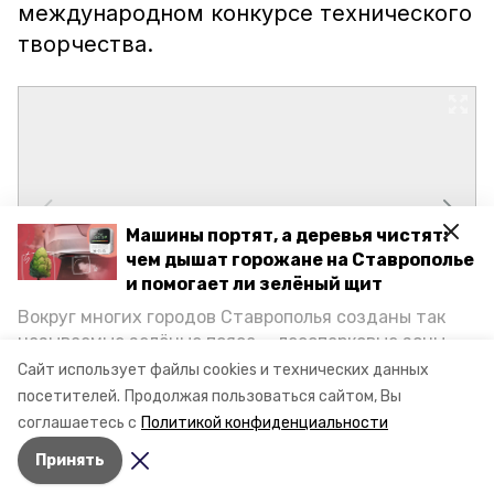
международном конкурсе технического
творчества.
Машины портят, а деревья чистят:
чем дышат горожане на Ставрополье
и помогает ли зелёный щит
Вокруг многих городов Ставрополья созданы так
называемые зелёные пояса — лесопарковые зоны,
снижающие негативное воздействие выхлопных
Сайт использует файлы cookies и технических данных
газов на атмосферу. Справляются ли они с
посетителей.
Продолжая пользоваться сайтом, Вы
постоянно растущим потоком автотранспорта и
соглашаетесь с
Политикой конфиденциальности
каким воздухом дышат жители края, узнала
Принять
корреспондент «Победы26».
Авторы:
Ольга Дьякова