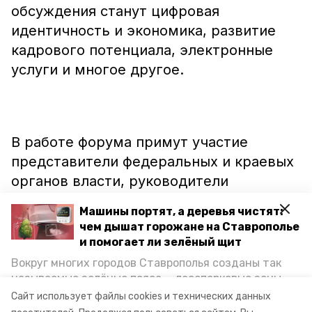
обсуждения станут цифровая
идентичность и экономика, развитие
кадрового потенциала, электронные
услуги и многое другое.
В работе форума примут участие
представители федеральных и краевых
органов власти, руководители
ведущих IT-компаний.
Машины портят, а деревья чистят:
чем дышат горожане на Ставрополье
и помогает ли зелёный щит
Вокруг многих городов Ставрополья созданы так
Ранее сообщалось, что Невинномысск и
называемые зелёные пояса — лесопарковые зоны,
Ставрополь
начнут применять
снижающие негативное воздействие выхлопных
Сайт использует файлы cookies и технических данных
газов на атмосферу. Справляются ли они с