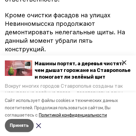
Кроме очистки фасадов на улицах
Невинномысска продолжают
демонтировать нелегальные щиты. На
данный момент убрали пять
конструкций.
Машины портят, а деревья чистят:
Ранее сообщалось, что от незаконной
чем дышат горожане на Ставрополье
рекламы
очистили
здания на улице
и помогает ли зелёный щит
Гагарина и Менделеева. С
Вокруг многих городов Ставрополья созданы так
предпринимателями проводят беседы о
называемые зелёные пояса — лесопарковые зоны,
порядке размещения и использования
снижающие негативное воздействие выхлопных
Сайт использует файлы cookies и технических данных
газов на атмосферу. Справляются ли они с
рекламных конструкций.
посетителей.
Продолжая пользоваться сайтом, Вы
постоянно растущим потоком автотранспорта и
соглашаетесь с
Политикой конфиденциальности
каким воздухом дышат жители края, узнала
Принять
корреспондент «Победы26».
Авторы:
Ольга Самсонова