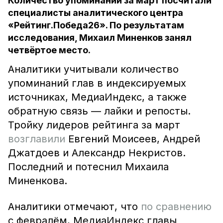
Количество упоминаний за март посчитали
специалисты аналитического центра
«Рейтинг.Победа26». По результатам
исследования, Михаил Миненков занял
четвёртое место.
Аналитики учитывали количество
упоминаний глав в индексируемых
источниках, МедиаИндекс, а также
обратную связь — лайки и репосты.
Тройку лидеров рейтинга за март
возглавили
Евгений Моисеев, Андрей
Джатдоев и Александр Некристов.
Последний и потеснил Михаила
Миненкова.
Аналитики отмечают, что
по сравнению
с февралём, МедиаИндекс главы