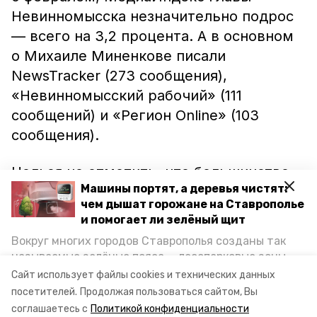
Невинномысска незначительно подрос
— всего на 3,2 процента. А в основном
о Михаиле Миненкове писали
NewsTracker (273 сообщения),
«Невинномысский рабочий» (111
сообщений) и «Регион Online» (103
сообщения).
Нельзя не отметить, что большинство
Машины портят, а деревья чистят:
инфоповодов, касающихся мэра
чем дышат горожане на Ставрополье
индустриальной столицы
и помогает ли зелёный щит
Ставропольского края, были
Вокруг многих городов Ставрополья созданы так
позитивными. А одним из самых
называемые зелёные пояса — лесопарковые зоны,
заметных стала его идея о том, как
снижающие негативное воздействие выхлопных
Сайт использует файлы cookies и технических данных
газов на атмосферу. Справляются ли они с
скоротать время в самоизоляции.
посетителей.
Продолжая пользоваться сайтом, Вы
постоянно растущим потоком автотранспорта и
соглашаетесь с
Политикой конфиденциальности