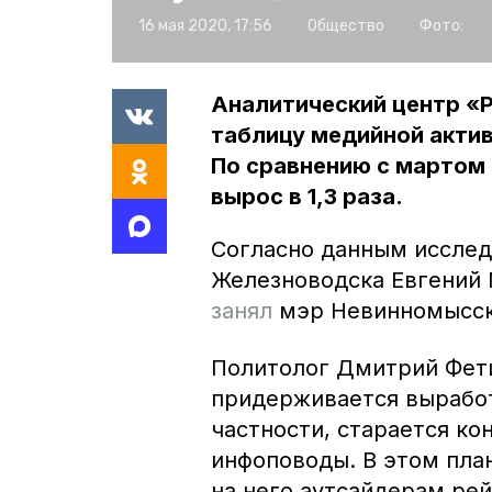
16 мая 2020, 17:56
Общество
Фото:
Аналитический центр «
таблицу медийной актив
По сравнению с мартом
вырос в 1,3 раза.
Согласно данным исслед
Железноводска Евгений 
занял
мэр Невинномысск
Политолог Дмитрий Фети
придерживается выработ
частности, старается к
инфоповоды. В этом пла
на него аутсайдерам рей