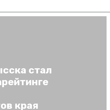
сска стал
арейтинге
ов края