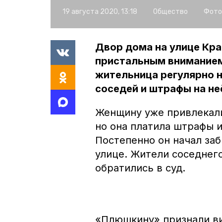
19 августа 2020, 13:18
Общество
Фото
Двор дома на улице Кр
пристальным вниманием
жительница регулярно н
соседей и штрафы на не
Женщину уже привлекали
но она платила штрафы 
Постепенно он начал заб
улице. Жители соседнего
обратились в суд.
«Плюшкину» признали ви