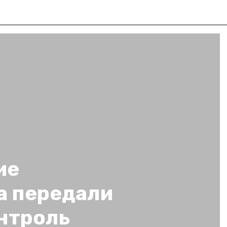
ие
а передали
нтроль