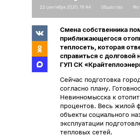
22 сентября 2020, 19:44
Общество
Фо
Смена собственника по
приближающегося отопи
теплосеть, которая отве
справиться с долговой 
ГУП СК «Крайтеплоэнер
Сейчас подготовка горо
согласно плану. Готовн
Невинномысска к отопит
процентов. Весь жилой 
объекты социального наз
эксплуатации подготовле
тепловых сетей.