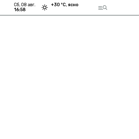
сб, 08 авг.
+
30
°С,
ясно
16:58