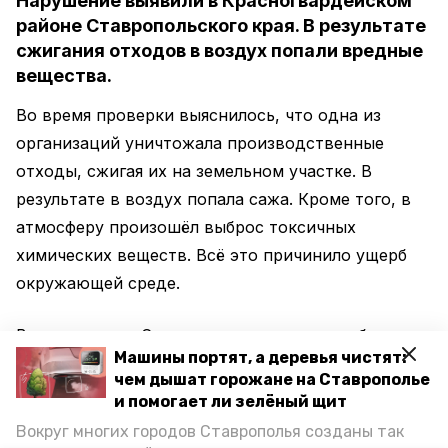
Нарушение выявили в Красногвардейском
районе Ставропольского края. В результате
сжигания отходов в воздух попали вредные
вещества.
Во время проверки выяснилось, что одна из
организаций уничтожала производственные
отходы, сжигая их на земельном участке. В
результате в воздух попала сажа. Кроме того, в
атмосферу произошёл выброс токсичных
химических веществ. Всё это причинило ущерб
окружающей среде.
В прокуратуре Ставропольского края сообщили,
Машины портят, а деревья чистят:
что на виновное должностное лицо составили
чем дышат горожане на Ставрополье
протокол об административном правонарушении.
и помогает ли зелёный щит
По результатам рассмотрения дела, суд решил
Вокруг многих городов Ставрополья созданы так
назначить ему наказание в виде штрафа.