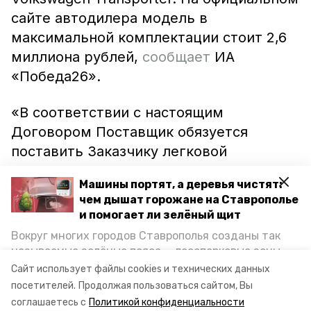
сайте автодилера модель в
максимальной комплектации стоит 2,6
миллиона рублей,
сообщает
ИА
«Победа26».
«В соответствии с настоящим
Договором Поставщик обязуется
поставить Заказчику легковой
автомобиль для ПАО «Сигнал», в
Машины портят, а деревья чистят:
количестве – 1 единица, не имеющий
чем дышат горожане на Ставрополье
эксплуатационного пробега», –
и помогает ли зелёный щит
сообщается в материалах закупки.
Вокруг многих городов Ставрополья созданы так
называемые зелёные пояса — лесопарковые зоны,
Итоги по определению поставщика
снижающие негативное воздействие выхлопных
Сайт использует файлы cookies и технических данных
газов на атмосферу. Справляются ли они с
подведут 29 октября.
посетителей.
Продолжая пользоваться сайтом, Вы
постоянно растущим потоком автотранспорта и
соглашаетесь с
Политикой конфиденциальности