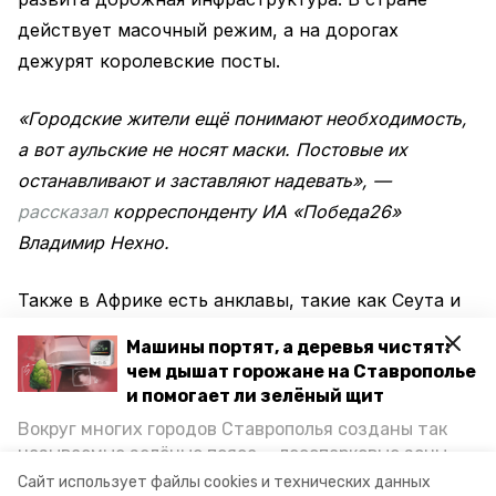
действует масочный режим, а на дорогах
дежурят королевские посты.
«Городские жители ещё понимают необходимость,
а вот аульские не носят маски. Постовые их
останавливают и заставляют надевать», —
рассказал
корреспонденту ИА «Победа26»
Владимир Нехно.
Также в Африке есть анклавы, такие как Сеута и
Мелилья на территории Испании. Там каждый
Машины портят, а деревья чистят:
день регистрируют до 40 тысяч заболевших, из-
чем дышат горожане на Ставрополье
за чего границы провинций полностью закрыты.
и помогает ли зелёный щит
Вокруг многих городов Ставрополья созданы так
называемые зелёные пояса — лесопарковые зоны,
снижающие негативное воздействие выхлопных
Сайт использует файлы cookies и технических данных