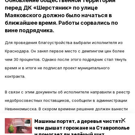
Обновление общественной территории
перед ДК «Шерстяник» по улице
Маяковского должно было начаться в
ближайшее время. Работы сорвались по
вине подрядчика.
Для проведения благоустройства выбрали исполнителя из
Краснодара. Он занял первое место с демпингом цен более
чем 30 процентов. Однако после этого подрядчик стал тянуть
время и в итоге не подписал проект муниципального
контракта.
В связи с этим документы об исполнителе направили в реестр
недобросовестных поставщиков, сообщили в администрации
Невинномысска. В скором времени решение должен вынести
УФАС России по Ставропольскому краю.
Машины портят, а деревья чистят:
чем дышат горожане на Ставрополье
Несмотря на такую ситуацию, сквер будет всё равно
и помогает ли зелёный щит