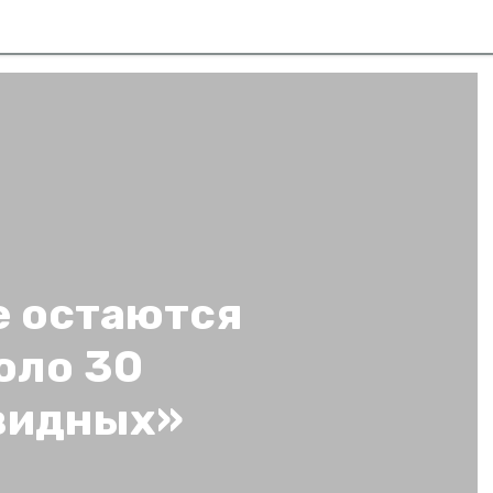
е остаются
оло 30
видных»