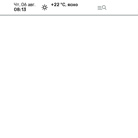
чт, 06 авг.
+
22
°С,
ясно
08:13