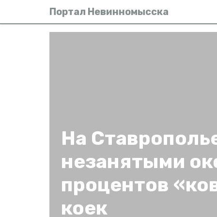
Портал Невинномысска
На Ставрополь
незанятыми ок
процентов «ко
коек