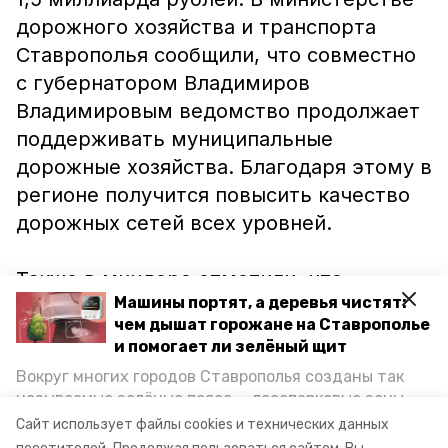
дорожного хозяйства и транспорта
Ставрополья сообщили, что совместно
с губернатором Владимиров
Владимировым ведомство продолжает
поддерживать муниципальные
дорожные хозяйства. Благодаря этому в
регионе получится повысить качество
дорожных сетей всех уровней.
Также в миндоре отметили, что
Машины портят, а деревья чистят:
региональные дороги Ставрополья
чем дышат горожане на Ставрополье
входят в число лучших по стране. В
и помогает ли зелёный щит
2020 году из краевого дорожного фонда
Вокруг многих городов Ставрополья созданы так
выделили более 2,5 миллиарда рублей
называемые зелёные пояса — лесопарковые зоны,
на ремонт трасс в 113 муниципальных
снижающие негативное воздействие выхлопных
Сайт использует файлы cookies и технических данных
газов на атмосферу. Справляются ли они с
образованиях.