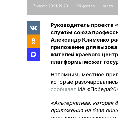
3 марта 2021, 19:20
Общество
Фото:
Руководитель проекта 
службы союза професс
Александр Клименко рас
приложение для вызова 
жителей краевого центр
платформы может госуд
Напомним, местное прил
которые разочаровались
сообщает
ИА «Победа26
«Альтернатива, которая 
приложения на базе обще
пользуется популярность