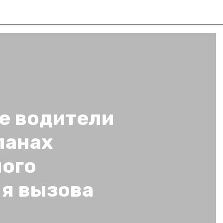
е водители
ланах
ного
я вызова