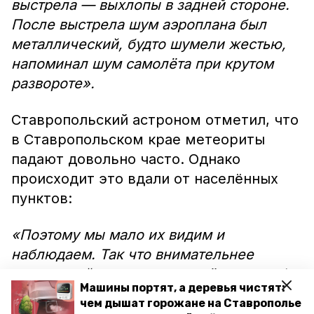
выстрела — выхлопы в задней стороне.
После выстрела шум аэроплана был
металлический, будто шумели жестью,
напоминал шум самолёта при крутом
развороте».
Ставропольский астроном отметил, что
в Ставропольском крае метеориты
падают довольно часто. Однако
происходит это вдали от населённых
пунктов:
«Поэтому мы мало их видим и
наблюдаем. Так что внимательнее
всматривайтесь в ночное звёздное небо,
Машины портят, а деревья чистят:
загадывайте желание на падающие
чем дышат горожане на Ставрополье
метеоры и ищите метеориты: а вдруг вам