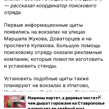
— рассказал координатор поискового
отряда.
Первые информационные щиты
появились на вокзалах на улицах
Маршала Жукова, Доваторцев и на
проспекте Кулакова. Большую помощь
поисковому отряду оказали рекламные
компании, которые помогли изготовить
и установить стенды.
Установить подобные щиты также
планируют на вокзалах в Ипатово,
Изобильном и Будённовске. Волонтёры
Машины портят, а деревья чистят:
рассчитывают, что в ближайшем
чем дышат горожане на Ставрополье
будущем стенды появятся на всех
и помогает ли зелёный щит