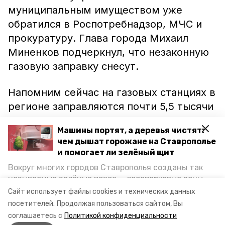
муниципальным имуществом уже
обратился в Роспотребнадзор, МЧС и
прокуратуру. Глава города Михаил
Миненков подчеркнул, что незаконную
газовую заправку снесут.
Напомним сейчас на газовых станциях в
регионе заправляются почти 5,5 тысячи
единиц транспорта. Губернатор
Машины портят, а деревья чистят:
Ставрополья Владимир Владимиров
чем дышат горожане на Ставрополье
уточнил
, что до конца 2024 года
и помогает ли зелёный щит
количество таких объектов увеличится
Вокруг многих городов Ставрополья созданы так
в два раза.
называемые зелёные пояса — лесопарковые зоны,
снижающие негативное воздействие выхлопных
Сайт использует файлы cookies и технических данных
газов на атмосферу. Справляются ли они с
Фото: администрация Невинномысска
посетителей.
Продолжая пользоваться сайтом, Вы
постоянно растущим потоком автотранспорта и
соглашаетесь с
Политикой конфиденциальности
каким воздухом дышат жители края, узнала