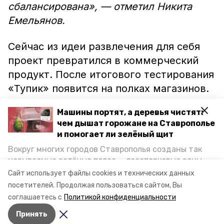
сбалансирована», — отметил Никита
Емельянов.
Сейчас из идеи развлечения для себя
проект превратился в коммерческий
продукт. После итогового тестирования
«Тупик» появится на полках магазинов.
Машины портят, а деревья чистят:
«Я хочу в дальнейшем заниматься
чем дышат горожане на Ставрополье
разработкой и созданием настольных
и помогает ли зелёный щит
игр. Выпуск этого проекта и ресурсы,
Вокруг многих городов Ставрополья созданы так
которые я смогу получить, направлю на
называемые зелёные пояса — лесопарковые зоны,
развитие и создание уже новых игр», —
снижающие негативное воздействие выхлопных
Сайт использует файлы cookies и технических данных
газов на атмосферу. Справляются ли они с
рассказал ставрополец.
посетителей.
Продолжая пользоваться сайтом, Вы
постоянно растущим потоком автотранспорта и
соглашаетесь с
Политикой конфиденциальности
каким воздухом дышат жители края, узнала
Принять
корреспондент «Победы26».
Авторы:
Мила Гень