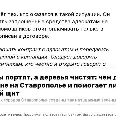
г тех, кто оказался в такой ситуации. Он
лять запрошенные средства адвокатам не
помощников стоит оплачивать только в
описан в договоре.
ючать контракт с адвокатом и передавать
анной в квитанции. Следует доверять
итникам, кто честно и открыто говорит о
 дела, не даёт ложных обещаний и
 портят, а деревья чистят: чем
а», — отметил следователь.
не на Ставрополье и помогает л
Победы26» можно больше
узнать
об
й щит
ых адвокатов.
их городов Ставрополья созданы так называемые зелёны
е зоны, снижающие негативное воздействие выхлопных 
Справляются ли они с постоянно растущим потоком авт
посетителей.
Продолжая пользоваться сайтом, Вы соглашаетесь 