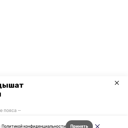
 дышат
и
е пояса —
газов на
отранспорта
Лента новостей
с
Политикой конфиденциальности
Принять