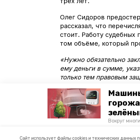
трёх лет.
Олег Сидоров предостерё
рассказал, что перечис
стоит. Работу судебных 
том объёме, который пр
«Нужно обязательно закл
ему деньги в сумме, указ
только тем правовым защ
возможных перспективах
Машины
работает в рамках закон
горожа
В большом материале «
зелёны
уловках недобросовестн
Вокруг мног
лесопарковы
атмосферу. 
Авторы:
Мила Гень
Сайт использует файлы cookies и технических данных 