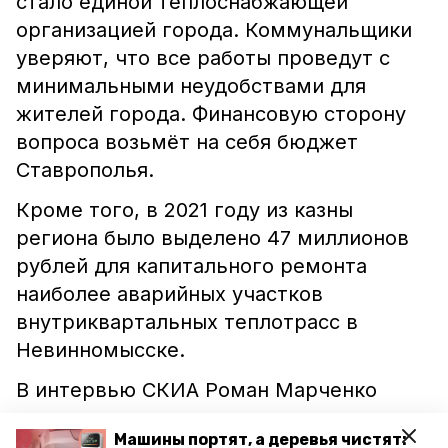
стало единой теплоснабжающей
организацией города. Коммунальщики
уверяют, что все работы проведут с
минимальными неудобствами для
жителей города. Финансовую сторону
вопроса возьмёт на себя бюджет
Ставрополья.
Кроме того, в 2021 году из казны
региона было выделено 47 миллионов
рублей для капитального ремонта
наиболее аварийных участков
внутриквартальных теплотрасс в
Невинномысске.
В интервью СКИА Роман Марченко
рассказал
также о других актуальных
Машины портят, а деревья чистят:
проблемах регионального ЖКХ.