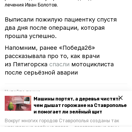
лечения Иван Болотов.
Выписали пожилую пациентку спустя
два дня после операции, которая
прошла успешно.
Напомним, ранее «Победа26»
рассказывала про то, как врачи
из Пятигорска
спасли
мотоциклиста
после серьёзной аварии
Читайте также:
Машины портят, а деревья чистят:
Школу сестёр милосердия откроют в
чем дышат горожане на Ставрополье
Ставрополе
и помогает ли зелёный щит
Вокруг многих городов Ставрополья созданы так
называемые зелёные пояса — лесопарковые зоны,
медицина
врачи
операция