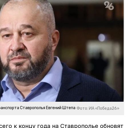
ранспорта Ставрополья Евгений Штепа
Фото: ИА «Победа26»
сего к концу года на Ставрополье обновят