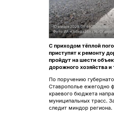
10 января 2023, 09:48
Общество
Фото:
ИА «Победа26» /
На Ставроп
С приходом тёплой пог
приступят к ремонту до
пройдут на шести объек
дорожного хозяйства и 
По поручению губернат
Ставрополье ежегодно 
краевого бюджета напра
муниципальных трасс. З
следит миндор региона.