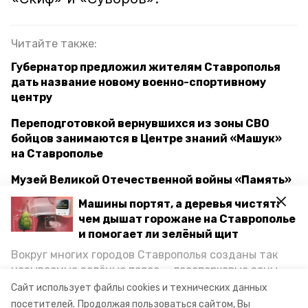
Читайте также:
Губернатор предложил жителям Ставрополья
дать название новому военно-спортивному
центру
Переподготовкой вернувшихся из зоны СВО
бойцов занимаются в Центре знаний «Машук»
на Ставрополье
Музей Великой Отечественной войны «Память»
модернизируют в Ставрополе
Машины портят, а деревья чистят:
чем дышат горожане на Ставрополье
и помогает ли зелёный щит
ставропольский край
владимир владимиров
Вокруг многих городов Ставрополья созданы так
называемые зелёные пояса — лесопарковые зоны,
военно-спортивный центр
название
снижающие негативное воздействие выхлопных
Сайт использует файлы cookies и технических данных
газов на атмосферу. Справляются ли они с
посетителей.
Продолжая пользоваться сайтом, Вы