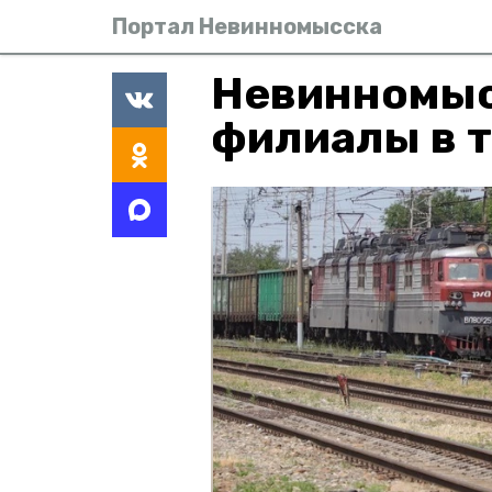
Портал Невинномысска
Невинномыс
филиалы в т