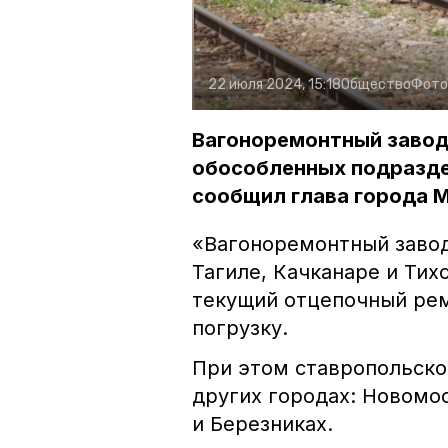
22 июля 2024, 15:18
Общество
Фото
Вагоноремонтный завод
обособленных подраздел
сообщил глава города 
«Вагоноремонтный заво
Тагиле, Качканаре и Тих
текущий отцепочный рем
погрузку.
При этом ставропольско
других городах: Новомо
и Березниках.