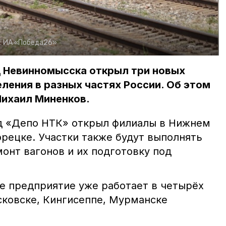
:
ИА «Победа26»
 Невинномысска открыл три новых
ения в разных частях России. Об этом
Михаил Миненков.
д «Депо НТК» открыл филиалы в Нижнем
орецке. Участки также будут выполнять
онт вагонов и их подготовку под
е предприятие уже работает в четырёх
сковске, Кингисеппе, Мурманске