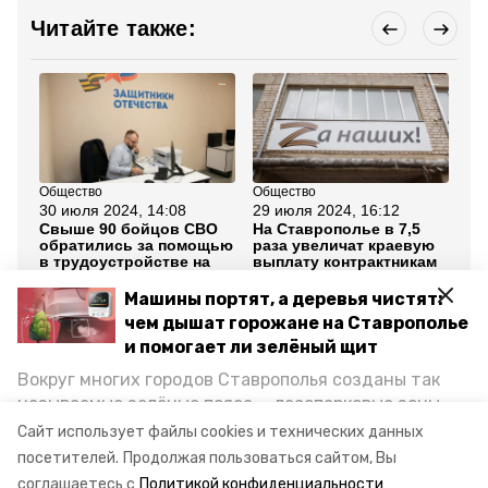
Читайте также:
Общество
Общество
Об
30 июля 2024, 14:08
29 июля 2024, 16:12
25
Свыше 90 бойцов СВО
На Ставрополье в 7,5
Гу
обратились за помощью
раза увеличат краевую
Ст
в трудоустройстве на
выплату контрактникам
гр
Ставрополье
пр
ре
Машины портят, а деревья чистят:
чем дышат горожане на Ставрополье
Все новости
и помогает ли зелёный щит
Вокруг многих городов Ставрополья созданы так
называемые зелёные пояса — лесопарковые зоны,
ставрополье
прямая линия губернатора
снижающие негативное воздействие выхлопных
Сайт использует файлы cookies и технических данных
газов на атмосферу. Справляются ли они с
посетителей.
Продолжая пользоваться сайтом, Вы
водоснабжение
постоянно растущим потоком автотранспорта и
соглашаетесь с
Политикой конфиденциальности