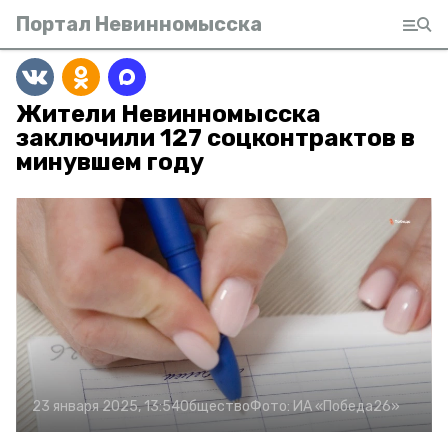
Портал Невинномысска
Жители Невинномысска
заключили 127 соцконтрактов в
минувшем году
23 января 2025, 13:54
Общество
Фото:
ИА «Победа26»