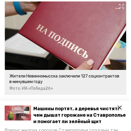
Жители Невинномысска заключили 127 соцконтрактов
в минувшем году
Фото: ИА «Победа26»
Так, например, субсидия
помогла
Машины портят, а деревья чистят:
начинающей предпринимательнице
чем дышат горожане на Ставрополье
открыть кондитерскую.
и помогает ли зелёный щит
Вокруг многих городов Ставрополья созданы так