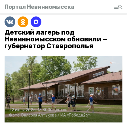
Портал Невинномысска
Детский лагерь под
Невинномысском обновили —
губернатор Ставрополья
22 июля 2025, 13:30
Общество
Фото:
Валерия Алтухова /
ИА «Победа26»