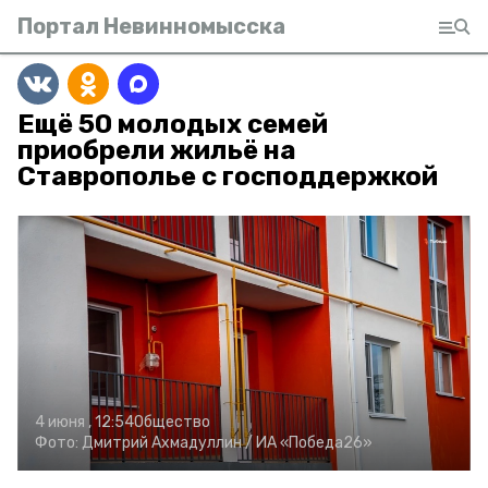
Портал Невинномысска
Ещё 50 молодых семей
приобрели жильё на
Ставрополье с господдержкой
4 июня , 12:54
Общество
Фото:
Дмитрий Ахмадуллин /
ИА «Победа26»