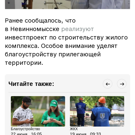
Ранее сообщалось, что
в Невинномысске
реализуют
инвестпроект по строительству жилого
комплекса. Особое внимание уделят
благоустройству прилегающей
территории.
Читайте также:
Благоустройство
ЖКХ
Бла
22 июня , 16:05
19 июня , 09:33
10