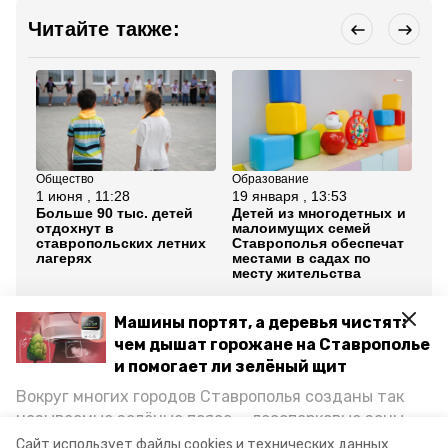
Читайте также:
Общество
Образование
Об
1 июня , 11:28
19 января , 13:53
1 
Больше 90 тыс. детей
Детей из многодетных и
Гр
отдохнут в
малоимущих семей
кр
ставропольских летних
Ставрополья обеспечат
пр
лагерях
местами в садах по
от
месту жительства
Не
Все новости
Машины портят, а деревья чистят:
чем дышат горожане на Ставрополье
и помогает ли зелёный щит
ставропольский край
Вокруг многих городов Ставрополья созданы так
называемые зелёные пояса — лесопарковые зоны,
летняя оздоровительная кампания
снижающие негативное воздействие выхлопных
Сайт использует файлы cookies и технических данных