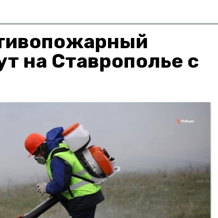
тивопожарный
т на Ставрополье с