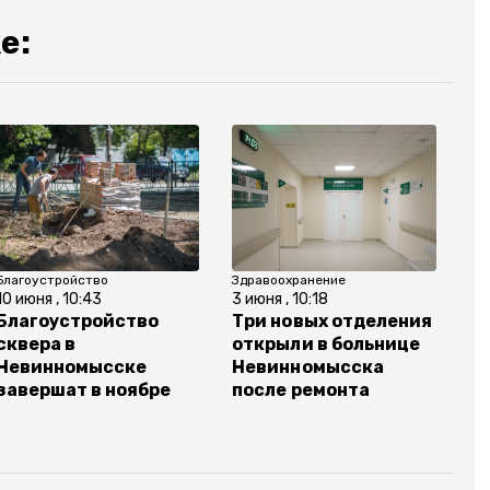
е:
Благоустройство
Здравоохранение
10 июня , 10:43
3 июня , 10:18
Благоустройство
Три новых отделения
сквера в
открыли в больнице
Невинномысске
Невинномысска
завершат в ноябре
после ремонта