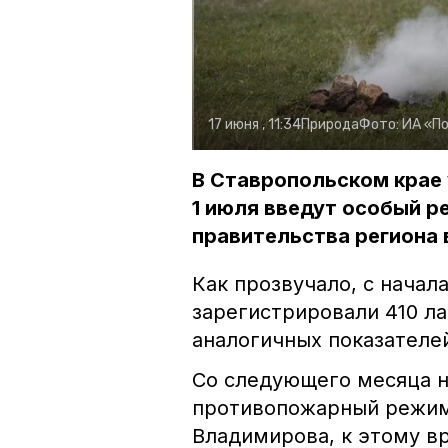
17 июня , 11:34
Природа
Фото:
ИА «П
В Ставропольском крае 
1 июля введут особый р
правительства региона в
Как прозвучало, с начал
зарегистрировали 410 л
аналогичных показателей
Со следующего месяца н
противопожарный режим
Владимирова, к этому в