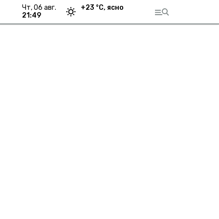
чт, 06 авг.
+
23
°С,
ясно
21:49