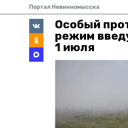
Портал Невинномысска
Особый про
режим введу
1 июля