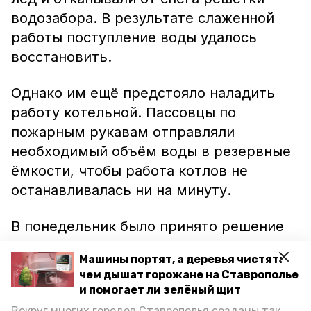
водозабора. В результате слаженной
работы поступление воды удалось
восстановить.
Однако им ещё предстояло наладить
работу котельной. Пассовцы по
пожарным рукавам отправляли
необходимый объём воды в резервные
ёмкости, чтобы работа котлов не
останавливалась ни на минуту.
В понедельник было принято решение
поощрить специалистов, добросовестно
Машины портят, а деревья чистят:
потрудившихся в этот день.
чем дышат горожане на Ставрополье
и помогает ли зелёный щит
Напомним, ранее сообщалось о том, что
Вокруг многих городов Ставрополья созданы так