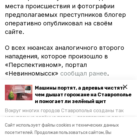
места происшествия и фотографии
предполагаемых преступников блогер
оперативно опубликовал на своём
сайте.
О всех нюансах аналогичного второго
нападения, которое произошло в
«Перспективном», портал
«Невинномысск»
сообщал ранее
.
Машины портят, а деревья чистят:
В настоящее время сотрудники
чем дышат горожане на Ставрополье
ведомства проводят проверки, изучают
и помогает ли зелёный щит
фото- и видеоматериалы с места
Вокруг многих городов Ставрополья созданы так
нападений, чтобы определить лиц,
называемые зелёные пояса — лесопарковые зоны,
которые атаковали Варламова, и
снижающие негативное воздействие выхлопных
Сайт использует файлы cookies и технических данных
газов на атмосферу. Справляются ли они с
привлечь их к ответственности.
посетителей.
Продолжая пользоваться сайтом, Вы